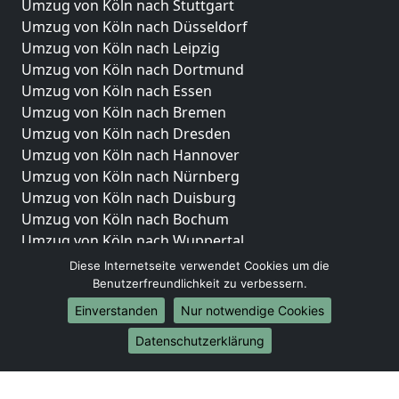
Umzug von Köln nach Stuttgart
Umzug von Köln nach Düsseldorf
Umzug von Köln nach Leipzig
Umzug von Köln nach Dortmund
Umzug von Köln nach Essen
Umzug von Köln nach Bremen
Umzug von Köln nach Dresden
Umzug von Köln nach Hannover
Umzug von Köln nach Nürnberg
Umzug von Köln nach Duisburg
Umzug von Köln nach Bochum
Umzug von Köln nach Wuppertal
Umzug von Köln nach Bielefeld
Diese Internetseite verwendet Cookies um die
Umzug von Köln nach Bonn
Benutzerfreundlichkeit zu verbessern.
Umzug von Köln nach Münster
Einverstanden
Nur notwendige Cookies
Internationale-Umzüge
Datenschutzerklärung
Umzug von Köln nach Brasilien
Umzug von Köln nach Brunei Darussalam