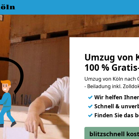
öln
Umzug von K
100 % Grati
Umzug von Köln nach C
- Beiladung inkl. Zoll
✓
Wir helfen Ihne
✓
Schnell & unverb
✓
Finden Sie das 
blitzschnell ko