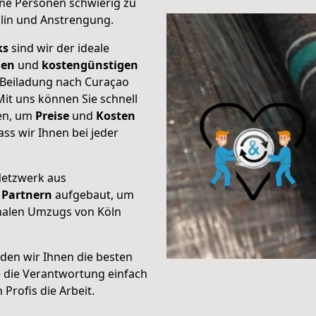
ene Personen schwierig zu
plin und Anstrengung.
ks
sind wir der ideale
ien
und
kostengünstigen
e Beiladung nach Curaçao
it uns können Sie schnell
ten, um
Preise
und
Kosten
dass wir Ihnen bei jeder
Netzwerk aus
Partnern
aufgebaut, um
onalen Umzugs von Köln
den wir Ihnen die besten
e die Verantwortung einfach
Profis die Arbeit.