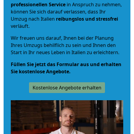
professionellen Service
in Anspruch zu nehmen,
können Sie sich darauf verlassen, dass Ihr
Umzug nach Italien
reibungslos und stressfrei
verläuft.
Wir freuen uns darauf, Ihnen bei der Planung
Ihres Umzugs behilflich zu sein und Ihnen den
Start in Ihr neues Leben in Italien zu erleichtern.
Füllen Sie jetzt das Formular aus und erhalten
Sie kostenlose Angebote.
Kostenlose Angebote erhalten