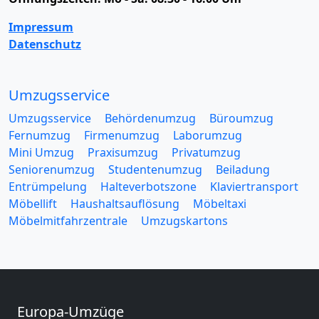
Impressum
Datenschutz
Umzugsservice
Umzugsservice
Behördenumzug
Büroumzug
Fernumzug
Firmenumzug
Laborumzug
Mini Umzug
Praxisumzug
Privatumzug
Seniorenumzug
Studentenumzug
Beiladung
Entrümpelung
Halteverbotszone
Klaviertransport
Möbellift
Haushaltsauflösung
Möbeltaxi
Möbelmitfahrzentrale
Umzugskartons
Europa-Umzüge