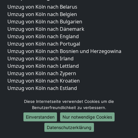
Umzug von Köln nach Belarus
Umzug von Köln nach Belgien
Umzug von Köln nach Bulgarien
Umzug von Köln nach Dänemark
Umzug von Köln nach England
Umzug von Köln nach Portugal
Umzug von Köln nach Bosnien und Herzegowina
Umzug von Köln nach Irland
Umzug von Köln nach Lettland
Umzug von Köln nach Zypern
Umzug von Köln nach Kroatien
Umzug von Köln nach Estland
Umzug von Köln nach Finnland
Diese Internetseite verwendet Cookies um die
Umzug von Köln nach Frankreich
Benutzerfreundlichkeit zu verbessern.
Umzug von Köln nach Griechenland
Einverstanden
Nur notwendige Cookies
Umzug von Köln nach Italien
Umzug von Köln nach Liechtenstein
Datenschutzerklärung
Umzug von Köln nach Luxemburg