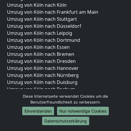
Umzug von Köln nach Köln
Umzug von Köln nach Frankfurt am Main
Umzug von Köln nach Stuttgart
Umzug von Köln nach Düsseldorf
Umzug von Köln nach Leipzig
Umzug von Köln nach Dortmund
Umzug von Köln nach Essen
Umzug von Köln nach Bremen
Umzug von Köln nach Dresden
Umzug von Köln nach Hannover
Umzug von Köln nach Nürnberg
Umzug von Köln nach Duisburg
Umzug von Köln nach Bochum
Umzug von Köln nach Wuppertal
Diese Internetseite verwendet Cookies um die
Benutzerfreundlichkeit zu verbessern.
Umzug von Köln nach Bielefeld
Umzug von Köln nach Bonn
Einverstanden
Nur notwendige Cookies
Umzug von Köln nach Münster
Datenschutzerklärung
Internationale-Umzüge