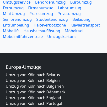
Umzugsservice
Behördenumzug
Büroumzug
Fernumzug
Firmenumzug
Laborumzug
Mini Umzug
Praxisumzug
Privatumzug
Seniorenumzug
Studentenumzug
Beiladung
Entrümpelung
Halteverbotszone
Klaviertransport
Möbellift
Haushaltsauflösung
Möbeltaxi
Möbelmitfahrzentrale
Umzugskartons
Europa-Umzüge
Umzug von Köln nach Belarus
Umzug von Köln nach Belgien
Umzug von Köln nach Bulgarien
Umzug von Köln nach Dänemark
Umzug von Köln nach England
Umzug von Köln nach Portugal