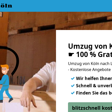
öln
Umzug von K
☛ 100 % Gra
Umzug von Köln nach 
- Kostenlose Angebote
✓
Wir helfen Ihne
✓
Schnell & unverb
✓
Finden Sie das 
blitzschnell ko