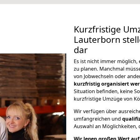
Kurzfristige Um
Lauterborn stel
dar
Es ist nicht immer möglich
zu planen. Manchmal müss
von Jobwechseln oder ander
kurzfristig organisiert we
Situation befinden, keine So
kurzfristige Umzüge von Kö
Wir verfügen über ausreic
umfangreichen und
qualif
Auswahl an Möglichkeiten, d
Wir legen großen Wert auf 