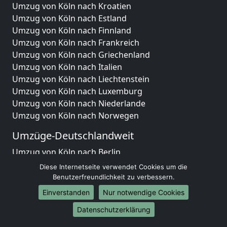
Umzug von Köln nach Kroatien
Umzug von Köln nach Estland
Umzug von Köln nach Finnland
Umzug von Köln nach Frankreich
Umzug von Köln nach Griechenland
Umzug von Köln nach Italien
Umzug von Köln nach Liechtenstein
Umzug von Köln nach Luxemburg
Umzug von Köln nach Niederlande
Umzug von Köln nach Norwegen
Umzüge-Deutschlandweit
Umzug von Köln nach Berlin
Umzug von Köln nach Hamburg
Diese Internetseite verwendet Cookies um die
Umzug von Köln nach München
Benutzerfreundlichkeit zu verbessern.
Umzug von Köln nach Köln
Einverstanden
Nur notwendige Cookies
Umzug von Köln nach Frankfurt am Main
Datenschutzerklärung
Umzug von Köln nach Stuttgart
Umzug von Köln nach Düsseldorf