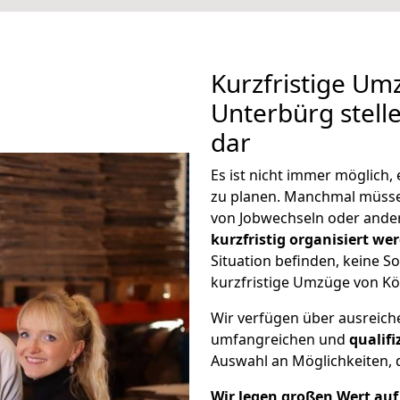
Kurzfristige Um
Unterbürg stell
dar
Es ist nicht immer möglich
zu planen. Manchmal müss
von Jobwechseln oder ander
kurzfristig organisiert we
Situation befinden, keine So
kurzfristige Umzüge von Kö
Wir verfügen über ausreic
umfangreichen und
qualif
Auswahl an Möglichkeiten, d
Wir legen großen Wert auf 