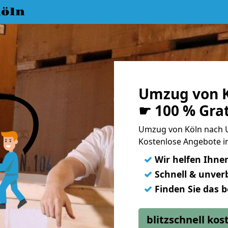
öln
Umzug von K
☛ 100 % Gra
Umzug von Köln nach 
Kostenlose Angebote i
✓
Wir helfen Ihne
✓
Schnell & unverb
✓
Finden Sie das 
blitzschnell ko