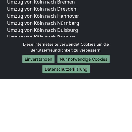
Umzug von Köln nach Bremen
Umzug von Köln nach Dresden
Umzug von Köln nach Hannover
Umzug von Köln nach Nürnberg
Umzug von Köln nach Duisburg
Umzug von Köln nach Bochum
Umzug von Köln nach Wuppertal
Diese Internetseite verwendet Cookies um die
Benutzerfreundlichkeit zu verbessern.
Umzug von Köln nach Bielefeld
Umzug von Köln nach Bonn
Einverstanden
Nur notwendige Cookies
Umzug von Köln nach Münster
Datenschutzerklärung
Internationale-Umzüge
Umzug von Köln nach Brasilien
Umzug von Köln nach Brunei Darussalam
Umzug von Köln nach Burkina Faso
Umzug von Köln nach Burundi
Umzug von Köln nach Chile
Umzug von Köln nach China
Umzug von Köln nach Cookinseln