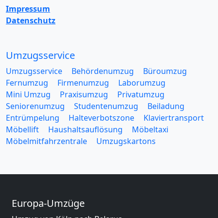
Impressum
Datenschutz
Umzugsservice
Umzugsservice
Behördenumzug
Büroumzug
Fernumzug
Firmenumzug
Laborumzug
Mini Umzug
Praxisumzug
Privatumzug
Seniorenumzug
Studentenumzug
Beiladung
Entrümpelung
Halteverbotszone
Klaviertransport
Möbellift
Haushaltsauflösung
Möbeltaxi
Möbelmitfahrzentrale
Umzugskartons
Europa-Umzüge