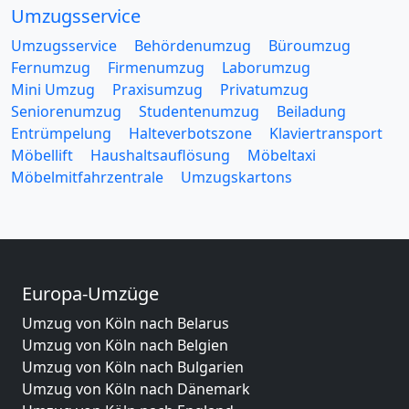
Umzugsservice
Umzugsservice
Behördenumzug
Büroumzug
Fernumzug
Firmenumzug
Laborumzug
Mini Umzug
Praxisumzug
Privatumzug
Seniorenumzug
Studentenumzug
Beiladung
Entrümpelung
Halteverbotszone
Klaviertransport
Möbellift
Haushaltsauflösung
Möbeltaxi
Möbelmitfahrzentrale
Umzugskartons
Europa-Umzüge
Umzug von Köln nach Belarus
Umzug von Köln nach Belgien
Umzug von Köln nach Bulgarien
Umzug von Köln nach Dänemark