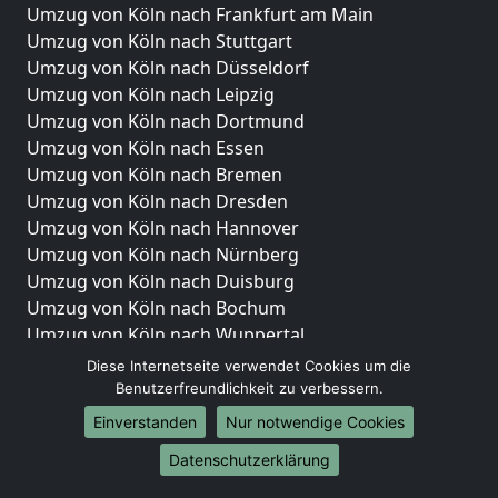
Umzug von Köln nach Frankfurt am Main
Umzug von Köln nach Stuttgart
Umzug von Köln nach Düsseldorf
Umzug von Köln nach Leipzig
Umzug von Köln nach Dortmund
Umzug von Köln nach Essen
Umzug von Köln nach Bremen
Umzug von Köln nach Dresden
Umzug von Köln nach Hannover
Umzug von Köln nach Nürnberg
Umzug von Köln nach Duisburg
Umzug von Köln nach Bochum
Umzug von Köln nach Wuppertal
Umzug von Köln nach Bielefeld
Diese Internetseite verwendet Cookies um die
Umzug von Köln nach Bonn
Benutzerfreundlichkeit zu verbessern.
Umzug von Köln nach Münster
Einverstanden
Nur notwendige Cookies
Internationale-Umzüge
Datenschutzerklärung
Umzug von Köln nach Brasilien