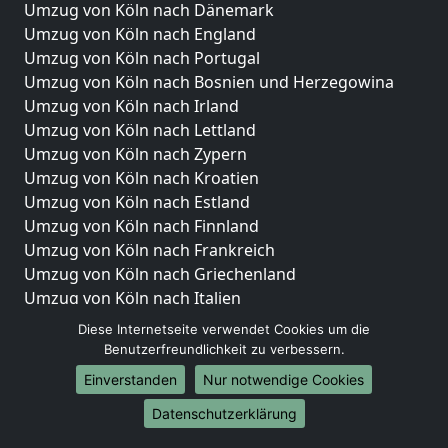
Umzug von Köln nach Dänemark
Umzug von Köln nach England
Umzug von Köln nach Portugal
Umzug von Köln nach Bosnien und Herzegowina
Umzug von Köln nach Irland
Umzug von Köln nach Lettland
Umzug von Köln nach Zypern
Umzug von Köln nach Kroatien
Umzug von Köln nach Estland
Umzug von Köln nach Finnland
Umzug von Köln nach Frankreich
Umzug von Köln nach Griechenland
Umzug von Köln nach Italien
Umzug von Köln nach Liechtenstein
Diese Internetseite verwendet Cookies um die
Umzug von Köln nach Luxemburg
Benutzerfreundlichkeit zu verbessern.
Umzug von Köln nach Niederlande
Einverstanden
Nur notwendige Cookies
Umzug von Köln nach Norwegen
Datenschutzerklärung
Umzüge-Deutschlandweit