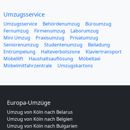
Umzugsservice
Umzugsservice
Behördenumzug
Büroumzug
Fernumzug
Firmenumzug
Laborumzug
Mini Umzug
Praxisumzug
Privatumzug
Seniorenumzug
Studentenumzug
Beiladung
Entrümpelung
Halteverbotszone
Klaviertransport
Möbellift
Haushaltsauflösung
Möbeltaxi
Möbelmitfahrzentrale
Umzugskartons
Europa-Umzüge
Umzug von Köln nach Belarus
Umzug von Köln nach Belgien
Umzug von Köln nach Bulgarien