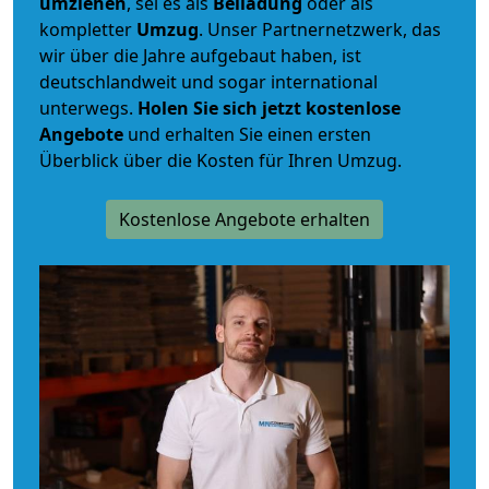
umziehen
, sei es als
Beiladung
oder als
kompletter
Umzug
. Unser Partnernetzwerk, das
wir über die Jahre aufgebaut haben, ist
deutschlandweit und sogar international
unterwegs.
Holen Sie sich jetzt kostenlose
Angebote
und erhalten Sie einen ersten
Überblick über die Kosten für Ihren Umzug.
Kostenlose Angebote erhalten