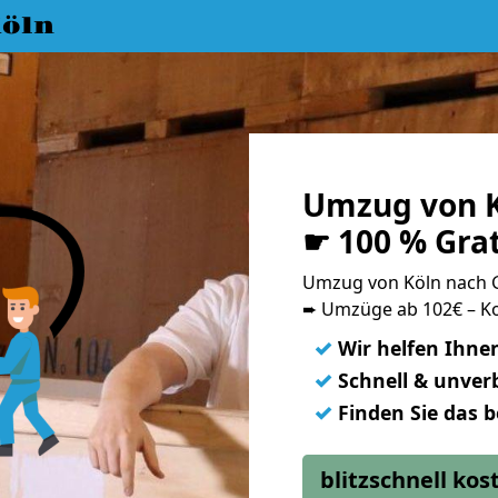
öln
Umzug von K
☛ 100 % Gra
Umzug von Köln nach 
➨ Umzüge ab 102€ – Ko
✓
Wir helfen Ihne
✓
Schnell & unverb
✓
Finden Sie das 
blitzschnell ko