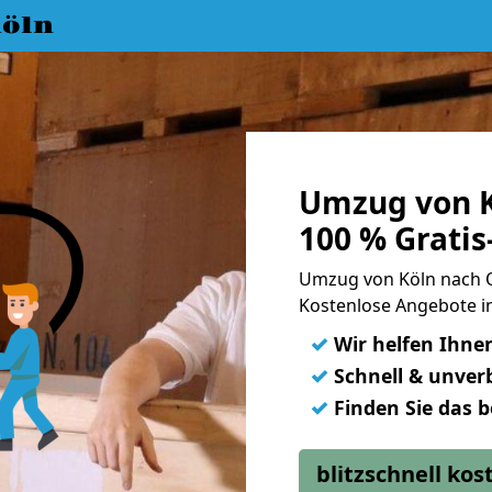
öln
Umzug von K
100 % Grati
Umzug von Köln nach 
Kostenlose Angebote i
✓
Wir helfen Ihne
✓
Schnell & unverb
✓
Finden Sie das 
blitzschnell ko