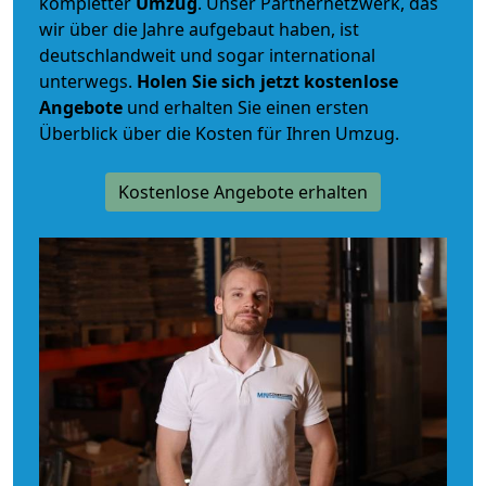
kompletter
Umzug
. Unser Partnernetzwerk, das
wir über die Jahre aufgebaut haben, ist
deutschlandweit und sogar international
unterwegs.
Holen Sie sich jetzt kostenlose
Angebote
und erhalten Sie einen ersten
Überblick über die Kosten für Ihren Umzug.
Kostenlose Angebote erhalten