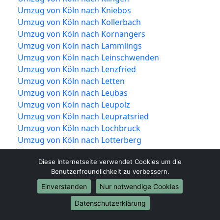
Umzug von Köln nach Kniebos
Umzug von Köln nach Kollerbach
Umzug von Köln nach Kornangers
Umzug von Köln nach Lämmlings
Umzug von Köln nach Leinschwenden
Umzug von Köln nach Lenzfried
Umzug von Köln nach Letten
Umzug von Köln nach Leubas
Umzug von Köln nach Leupolz
Umzug von Köln nach Leupratsried
Umzug von Köln nach Lochbruck
Umzug von Köln nach Lotterberg
Umzug von Köln nach Lugemanns
Diese Internetseite verwendet Cookies um die
Umzug von Köln nach Mariaberg
Benutzerfreundlichkeit zu verbessern.
Umzug von Köln nach Mayrhof
Umzug von Köln nach Mollenmühle
Einverstanden
Nur notwendige Cookies
Umzug von Köln nach Moos
Datenschutzerklärung
Umzug von Köln nach Moosers