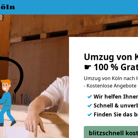
öln
Umzug von K
☛ 100 % Gra
Umzug von Köln nach
- Kostenlose Angebote
✓
Wir helfen Ihne
✓
Schnell & unverb
✓
Finden Sie das 
blitzschnell ko