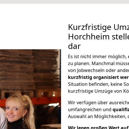
Kurzfristige Um
Horchheim stell
dar
Es ist nicht immer möglich
zu planen. Manchmal müss
von Jobwechseln oder ander
kurzfristig organisiert we
Situation befinden, keine So
kurzfristige Umzüge von Kö
Wir verfügen über ausreic
umfangreichen und
qualif
Auswahl an Möglichkeiten, d
Wir legen großen Wert auf 