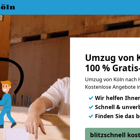
öln
Umzug von K
100 % Grati
Umzug von Köln nach 
Kostenlose Angebote i
✓
Wir helfen Ihne
✓
Schnell & unverb
✓
Finden Sie das 
blitzschnell ko