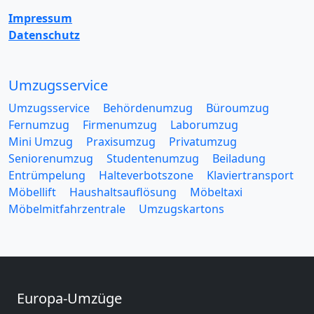
Impressum
Datenschutz
Umzugsservice
Umzugsservice
Behördenumzug
Büroumzug
Fernumzug
Firmenumzug
Laborumzug
Mini Umzug
Praxisumzug
Privatumzug
Seniorenumzug
Studentenumzug
Beiladung
Entrümpelung
Halteverbotszone
Klaviertransport
Möbellift
Haushaltsauflösung
Möbeltaxi
Möbelmitfahrzentrale
Umzugskartons
Europa-Umzüge