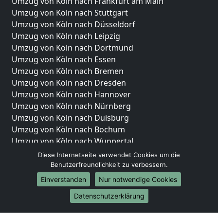
Umzug von Köln nach Frankfurt am Main
Umzug von Köln nach Stuttgart
Umzug von Köln nach Düsseldorf
Umzug von Köln nach Leipzig
Umzug von Köln nach Dortmund
Umzug von Köln nach Essen
Umzug von Köln nach Bremen
Umzug von Köln nach Dresden
Umzug von Köln nach Hannover
Umzug von Köln nach Nürnberg
Umzug von Köln nach Duisburg
Umzug von Köln nach Bochum
Umzug von Köln nach Wuppertal
Umzug von Köln nach Bielefeld
Diese Internetseite verwendet Cookies um die
Umzug von Köln nach Bonn
Benutzerfreundlichkeit zu verbessern.
Umzug von Köln nach Münster
Einverstanden
Nur notwendige Cookies
Internationale-Umzüge
Datenschutzerklärung
Umzug von Köln nach Brasilien