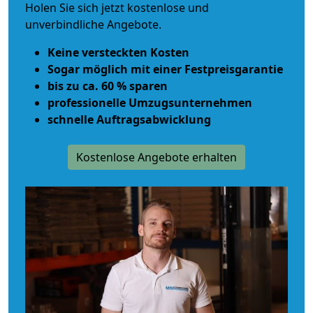
Holen Sie sich jetzt kostenlose und
unverbindliche Angebote.
Keine versteckten Kosten
Sogar möglich mit einer Festpreisgarantie
bis zu ca. 60 % sparen
professionelle Umzugsunternehmen
schnelle Auftragsabwicklung
Kostenlose Angebote erhalten