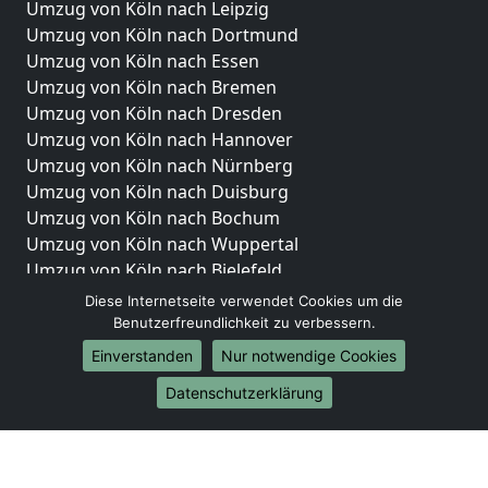
Umzug von Köln nach Leipzig
Umzug von Köln nach Dortmund
Umzug von Köln nach Essen
Umzug von Köln nach Bremen
Umzug von Köln nach Dresden
Umzug von Köln nach Hannover
Umzug von Köln nach Nürnberg
Umzug von Köln nach Duisburg
Umzug von Köln nach Bochum
Umzug von Köln nach Wuppertal
Umzug von Köln nach Bielefeld
Umzug von Köln nach Bonn
Diese Internetseite verwendet Cookies um die
Umzug von Köln nach Münster
Benutzerfreundlichkeit zu verbessern.
Einverstanden
Nur notwendige Cookies
Internationale-Umzüge
Datenschutzerklärung
Umzug von Köln nach Brasilien
Umzug von Köln nach Brunei Darussalam
Umzug von Köln nach Burkina Faso
Umzug von Köln nach Burundi