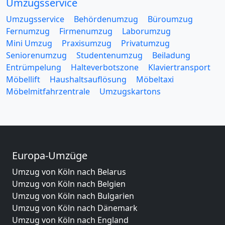
Umzugsservice
Umzugsservice
Behördenumzug
Büroumzug
Fernumzug
Firmenumzug
Laborumzug
Mini Umzug
Praxisumzug
Privatumzug
Seniorenumzug
Studentenumzug
Beiladung
Entrümpelung
Halteverbotszone
Klaviertransport
Möbellift
Haushaltsauflösung
Möbeltaxi
Möbelmitfahrzentrale
Umzugskartons
Europa-Umzüge
Umzug von Köln nach Belarus
Umzug von Köln nach Belgien
Umzug von Köln nach Bulgarien
Umzug von Köln nach Dänemark
Umzug von Köln nach England