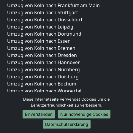
Umzug von Köln nach Frankfurt am Main
Umzug von Köln nach Stuttgart
Umzug von Köln nach Düsseldorf
Umzug von Köln nach Leipzig
Umzug von Köln nach Dortmund
Umzug von Köln nach Essen
Umzug von Köln nach Bremen
Umzug von Köln nach Dresden
Umzug von Köln nach Hannover
Umzug von Köln nach Nürnberg
Umzug von Köln nach Duisburg
Umzug von Köln nach Bochum
Umzug von Köln nach Wuppertal
Umzug von Köln nach Bielefeld
Diese Internetseite verwendet Cookies um die
Umzug von Köln nach Bonn
Benutzerfreundlichkeit zu verbessern.
Umzug von Köln nach Münster
Einverstanden
Nur notwendige Cookies
Internationale-Umzüge
Datenschutzerklärung