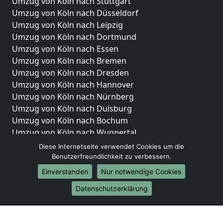
Umzug von Köln nach Stuttgart
Umzug von Köln nach Düsseldorf
Umzug von Köln nach Leipzig
Umzug von Köln nach Dortmund
Umzug von Köln nach Essen
Umzug von Köln nach Bremen
Umzug von Köln nach Dresden
Umzug von Köln nach Hannover
Umzug von Köln nach Nürnberg
Umzug von Köln nach Duisburg
Umzug von Köln nach Bochum
Umzug von Köln nach Wuppertal
Umzug von Köln nach Bielefeld
Diese Internetseite verwendet Cookies um die
Umzug von Köln nach Bonn
Benutzerfreundlichkeit zu verbessern.
Umzug von Köln nach Münster
Einverstanden
Nur notwendige Cookies
Internationale-Umzüge
Datenschutzerklärung
Umzug von Köln nach Brasilien
Umzug von Köln nach Brunei Darussalam