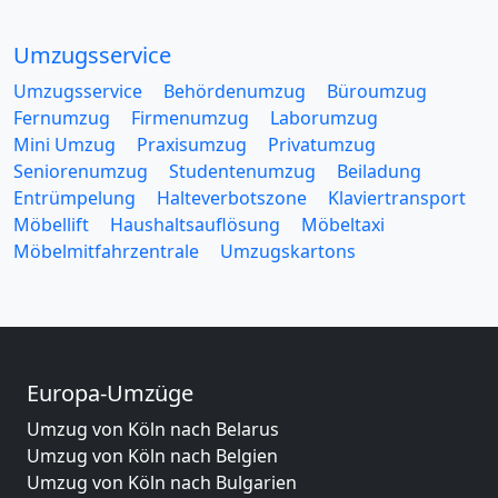
Umzugsservice
Umzugsservice
Behördenumzug
Büroumzug
Fernumzug
Firmenumzug
Laborumzug
Mini Umzug
Praxisumzug
Privatumzug
Seniorenumzug
Studentenumzug
Beiladung
Entrümpelung
Halteverbotszone
Klaviertransport
Möbellift
Haushaltsauflösung
Möbeltaxi
Möbelmitfahrzentrale
Umzugskartons
Europa-Umzüge
Umzug von Köln nach Belarus
Umzug von Köln nach Belgien
Umzug von Köln nach Bulgarien