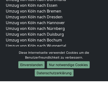
Umzug von Köln nach Essen
Umzug von Köln nach Bremen
Umzug von Köln nach Dresden
Umzug von Köln nach Hannover
Umzug von Köln nach Nürnberg
Umzug von Köln nach Duisburg
Umzug von Köln nach Bochum
Umzug von Köln nach Wuppertal
Umzug von Köln nach Bielefeld
Diese Internetseite verwendet Cookies um die
Umzug von Köln nach Bonn
Benutzerfreundlichkeit zu verbessern.
Umzug von Köln nach Münster
Einverstanden
Nur notwendige Cookies
Internationale-Umzüge
Datenschutzerklärung
Umzug von Köln nach Brasilien
Umzug von Köln nach Brunei Darussalam
Umzug von Köln nach Burkina Faso
Umzug von Köln nach Burundi
Umzug von Köln nach Chile