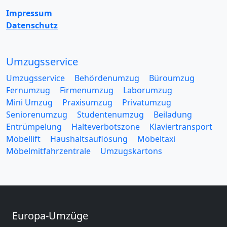
Impressum
Datenschutz
Umzugsservice
Umzugsservice
Behördenumzug
Büroumzug
Fernumzug
Firmenumzug
Laborumzug
Mini Umzug
Praxisumzug
Privatumzug
Seniorenumzug
Studentenumzug
Beiladung
Entrümpelung
Halteverbotszone
Klaviertransport
Möbellift
Haushaltsauflösung
Möbeltaxi
Möbelmitfahrzentrale
Umzugskartons
Europa-Umzüge