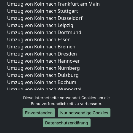
Umzug von Köln nach Frankfurt am Main
Umzug von Köln nach Stuttgart
Umzug von Köln nach Düsseldorf
Umzug von Köln nach Leipzig
Umzug von Köln nach Dortmund
Umzug von Köln nach Essen
Umzug von Köln nach Bremen
Umzug von Köln nach Dresden
Umzug von Köln nach Hannover
Umzug von Köln nach Nürnberg
Umzug von Köln nach Duisburg
Umzug von Köln nach Bochum
Umzug von Köln nach Wuppertal
Umzug von Köln nach Bielefeld
Diese Internetseite verwendet Cookies um die
Umzug von Köln nach Bonn
Benutzerfreundlichkeit zu verbessern.
Umzug von Köln nach Münster
Einverstanden
Nur notwendige Cookies
Internationale-Umzüge
Datenschutzerklärung
Umzug von Köln nach Brasilien