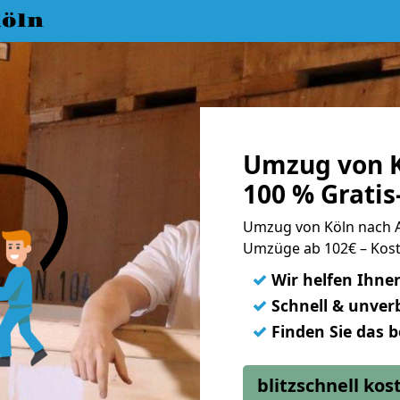
öln
Umzug von K
100 % Grati
Umzug von Köln nach 
Umzüge ab 102€ – Kost
✓
Wir helfen Ihne
✓
Schnell & unverb
✓
Finden Sie das 
blitzschnell ko