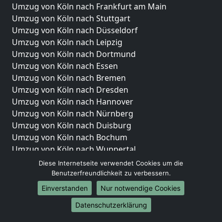
Umzug von Köln nach Frankfurt am Main
Umzug von Köln nach Stuttgart
Umzug von Köln nach Düsseldorf
Umzug von Köln nach Leipzig
Umzug von Köln nach Dortmund
Umzug von Köln nach Essen
Umzug von Köln nach Bremen
Umzug von Köln nach Dresden
Umzug von Köln nach Hannover
Umzug von Köln nach Nürnberg
Umzug von Köln nach Duisburg
Umzug von Köln nach Bochum
Umzug von Köln nach Wuppertal
Umzug von Köln nach Bielefeld
Diese Internetseite verwendet Cookies um die
Umzug von Köln nach Bonn
Benutzerfreundlichkeit zu verbessern.
Umzug von Köln nach Münster
Einverstanden
Nur notwendige Cookies
Internationale-Umzüge
Datenschutzerklärung
Umzug von Köln nach Brasilien