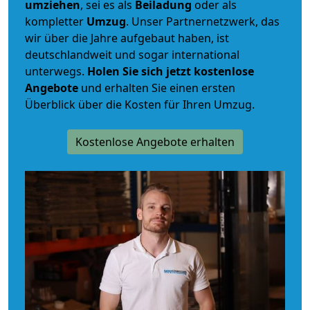
umziehen
, sei es als
Beiladung
oder als
kompletter
Umzug
. Unser Partnernetzwerk, das
wir über die Jahre aufgebaut haben, ist
deutschlandweit und sogar international
unterwegs.
Holen Sie sich jetzt kostenlose
Angebote
und erhalten Sie einen ersten
Überblick über die Kosten für Ihren Umzug.
Kostenlose Angebote erhalten