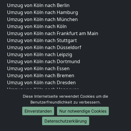
Umzug von Köln nach Berlin
Umzug von Köln nach Hamburg
Umzug von Köln nach München
Umzug von Köln nach Köln
Umzug von Köln nach Frankfurt am Main
Umzug von Köln nach Stuttgart
Umzug von Köln nach Düsseldorf
Umzug von Köln nach Leipzig
Umzug von Köln nach Dortmund
Umzug von Köln nach Essen
Umzug von Köln nach Bremen
Umzug von Köln nach Dresden
Umzug von Köln nach Hannover
Umzug von Köln nach Nürnberg
Diese Internetseite verwendet Cookies um die
Benutzerfreundlichkeit zu verbessern.
Umzug von Köln nach Duisburg
Umzug von Köln nach Bochum
Einverstanden
Nur notwendige Cookies
Umzug von Köln nach Wuppertal
Datenschutzerklärung
Umzug von Köln nach Bielefeld