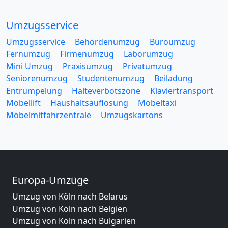
Umzugsservice
Umzugsservice
Behördenumzug
Büroumzug
Fernumzug
Firmenumzug
Laborumzug
Mini Umzug
Praxisumzug
Privatumzug
Seniorenumzug
Studentenumzug
Beiladung
Entrümpelung
Halteverbotszone
Klaviertransport
Möbellift
Haushaltsauflösung
Möbeltaxi
Möbelmitfahrzentrale
Umzugskartons
Europa-Umzüge
Umzug von Köln nach Belarus
Umzug von Köln nach Belgien
Umzug von Köln nach Bulgarien