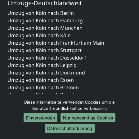
Umzüge-Deutschlandweit
Umzug von Köln nach Berlin
Umzug von Köln nach Hamburg
Umzug von Köln nach München
Umzug von Köln nach Köln
Umzug von Köln nach Frankfurt am Main
Umzug von Köln nach Stuttgart
Umzug von Köln nach Düsseldorf
Umzug von Köln nach Leipzig
Umzug von Köln nach Dortmund
Umzug von Köln nach Essen
Umzug von Köln nach Bremen
Umzug von Köln nach Dresden
Umzug von Köln nach Hannover
Diese Internetseite verwendet Cookies um die
Benutzerfreundlichkeit zu verbessern.
Umzug von Köln nach Nürnberg
Umzug von Köln nach Duisburg
Einverstanden
Nur notwendige Cookies
Umzug von Köln nach Bochum
Datenschutzerklärung
Umzug von Köln nach Wuppertal