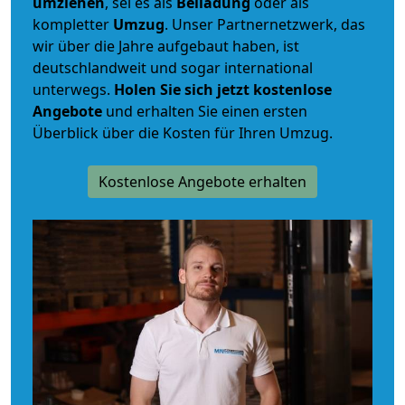
umziehen
, sei es als
Beiladung
oder als
kompletter
Umzug
. Unser Partnernetzwerk, das
wir über die Jahre aufgebaut haben, ist
deutschlandweit und sogar international
unterwegs.
Holen Sie sich jetzt kostenlose
Angebote
und erhalten Sie einen ersten
Überblick über die Kosten für Ihren Umzug.
Kostenlose Angebote erhalten