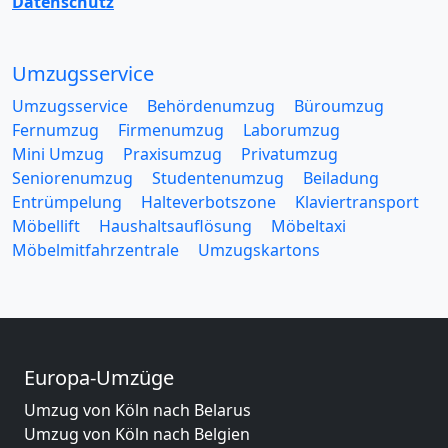
Datenschutz
Umzugsservice
Umzugsservice
Behördenumzug
Büroumzug
Fernumzug
Firmenumzug
Laborumzug
Mini Umzug
Praxisumzug
Privatumzug
Seniorenumzug
Studentenumzug
Beiladung
Entrümpelung
Halteverbotszone
Klaviertransport
Möbellift
Haushaltsauflösung
Möbeltaxi
Möbelmitfahrzentrale
Umzugskartons
Europa-Umzüge
Umzug von Köln nach Belarus
Umzug von Köln nach Belgien