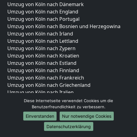
Umzug von Köln nach Dänemark
Umzug von Köln nach England
Umzug von Köln nach Portugal
Umzug von Köln nach Bosnien und Herzegowina
Umzug von Köln nach Irland
Umzug von Köln nach Lettland
Umzug von Köln nach Zypern
Umzug von Köln nach Kroatien
Umzug von Köln nach Estland
Umzug von Köln nach Finnland
Umzug von Köln nach Frankreich
Umzug von Köln nach Griechenland
Umzug von Köln nach Italien
Umzug von Köln nach Liechtenstein
Diese Internetseite verwendet Cookies um die
Umzug von Köln nach Luxemburg
Benutzerfreundlichkeit zu verbessern.
Umzug von Köln nach Niederlande
Einverstanden
Nur notwendige Cookies
Umzug von Köln nach Norwegen
Datenschutzerklärung
Umzüge-Deutschlandweit