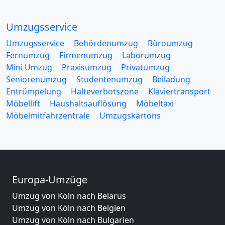
Umzugsservice
Umzugsservice
Behördenumzug
Büroumzug
Fernumzug
Firmenumzug
Laborumzug
Mini Umzug
Praxisumzug
Privatumzug
Seniorenumzug
Studentenumzug
Beiladung
Entrümpelung
Halteverbotszone
Klaviertransport
Möbellift
Haushaltsauflösung
Möbeltaxi
Möbelmitfahrzentrale
Umzugskartons
Europa-Umzüge
Umzug von Köln nach Belarus
Umzug von Köln nach Belgien
Umzug von Köln nach Bulgarien