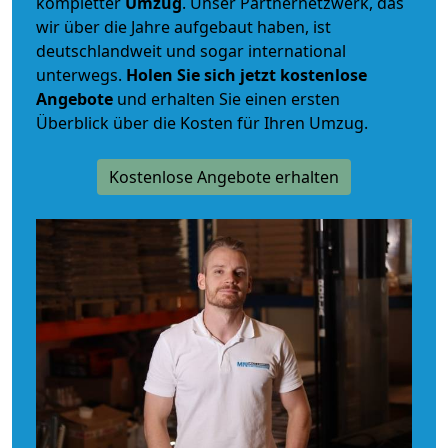
kompletter
Umzug
. Unser Partnernetzwerk, das
wir über die Jahre aufgebaut haben, ist
deutschlandweit und sogar international
unterwegs.
Holen Sie sich jetzt kostenlose
Angebote
und erhalten Sie einen ersten
Überblick über die Kosten für Ihren Umzug.
Kostenlose Angebote erhalten