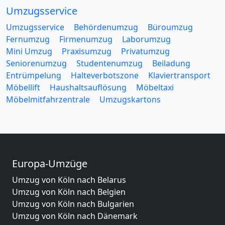
Umzugsservice
Umzugsservice
Behördenumzug
Büroumzug
Fernumzug
Firmenumzug
Laborumzug
Mini Umzug
Praxisumzug
Privatumzug
Seniorenumzug
Studentenumzug
Beiladung
Entrümpelung
Halteverbotszone
Klaviertransport
Möbellift
Haushaltsauflösung
Möbeltaxi
Möbelmitfahrzentrale
Umzugskartons
Europa-Umzüge
Umzug von Köln nach Belarus
Umzug von Köln nach Belgien
Umzug von Köln nach Bulgarien
Umzug von Köln nach Dänemark