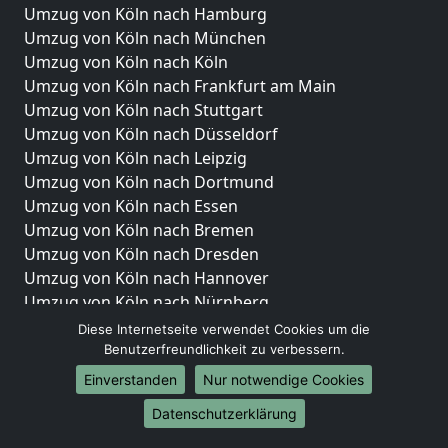
Umzug von Köln nach Hamburg
Umzug von Köln nach München
Umzug von Köln nach Köln
Umzug von Köln nach Frankfurt am Main
Umzug von Köln nach Stuttgart
Umzug von Köln nach Düsseldorf
Umzug von Köln nach Leipzig
Umzug von Köln nach Dortmund
Umzug von Köln nach Essen
Umzug von Köln nach Bremen
Umzug von Köln nach Dresden
Umzug von Köln nach Hannover
Umzug von Köln nach Nürnberg
Umzug von Köln nach Duisburg
Diese Internetseite verwendet Cookies um die
Umzug von Köln nach Bochum
Benutzerfreundlichkeit zu verbessern.
Umzug von Köln nach Wuppertal
Einverstanden
Nur notwendige Cookies
Umzug von Köln nach Bielefeld
Datenschutzerklärung
Umzug von Köln nach Bonn
Umzug von Köln nach Münster