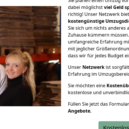
Sie planen einen Umzug von
dabei möglichst
viel Geld 
richtig! Unser Netzwerk bi
kostengünstige Umzugsdi
Sie sich um nichts anderes 
Zuhause kümmern müssen. W
umfangreiche Erfahrung mi
mit jeglicher Größenordnun
dass wir für jedes Budget 
Unser
Netzwerk
ist sorgfäl
Erfahrung im Umzugsberei
Sie möchten eine
Kostenüb
kostenlose und unverbindli
Füllen Sie jetzt das Formula
Angebote.
Kostenlos