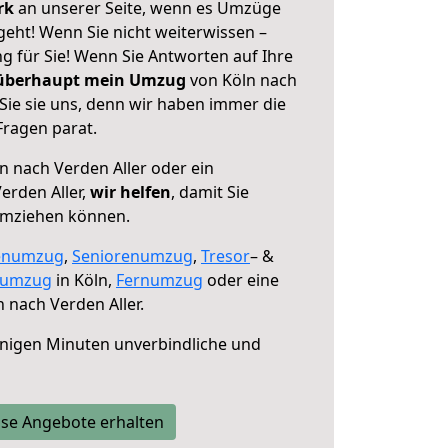
erk
an unserer Seite, wenn es Umzüge
geht! Wenn Sie nicht weiterwissen –
ng für Sie! Wenn Sie Antworten auf Ihre
 überhaupt mein Umzug
von Köln nach
Sie sie uns, denn wir haben immer die
Fragen parat.
n nach Verden Aller oder ein
erden Aller,
wir helfen
, damit Sie
umziehen können.
enumzug
,
Seniorenumzug
,
Tresor
– &
numzug
in Köln,
Fernumzug
oder eine
 nach Verden Aller.
nigen Minuten unverbindliche und
se Angebote erhalten