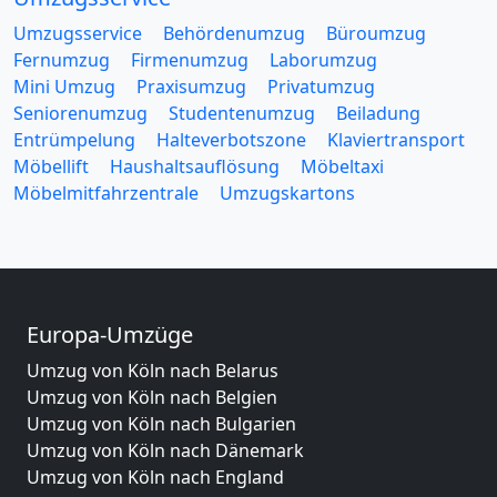
Umzugsservice
Behördenumzug
Büroumzug
Fernumzug
Firmenumzug
Laborumzug
Mini Umzug
Praxisumzug
Privatumzug
Seniorenumzug
Studentenumzug
Beiladung
Entrümpelung
Halteverbotszone
Klaviertransport
Möbellift
Haushaltsauflösung
Möbeltaxi
Möbelmitfahrzentrale
Umzugskartons
Europa-Umzüge
Umzug von Köln nach Belarus
Umzug von Köln nach Belgien
Umzug von Köln nach Bulgarien
Umzug von Köln nach Dänemark
Umzug von Köln nach England