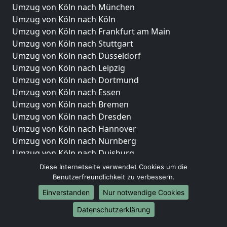
Umzug von Köln nach München
Umzug von Köln nach Köln
Umzug von Köln nach Frankfurt am Main
Umzug von Köln nach Stuttgart
Umzug von Köln nach Düsseldorf
Umzug von Köln nach Leipzig
Umzug von Köln nach Dortmund
Umzug von Köln nach Essen
Umzug von Köln nach Bremen
Umzug von Köln nach Dresden
Umzug von Köln nach Hannover
Umzug von Köln nach Nürnberg
Umzug von Köln nach Duisburg
Umzug von Köln nach Bochum
Diese Internetseite verwendet Cookies um die
Umzug von Köln nach Wuppertal
Benutzerfreundlichkeit zu verbessern.
Umzug von Köln nach Bielefeld
Einverstanden
Nur notwendige Cookies
Umzug von Köln nach Bonn
Datenschutzerklärung
Umzug von Köln nach Münster