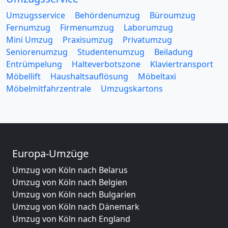
Umzugsservice
Behördenumzug
Büroumzug
Fernumzug
Firmenumzug
Laborumzug
Mini Umzug
Praxisumzug
Privatumzug
Seniorenumzug
Studentenumzug
Beiladung
Entrümpelung
Halteverbotszone
Klaviertransport
Möbellift
Haushaltsauflösung
Möbeltaxi
Möbelmitfahrzentrale
Umzugskartons
Europa-Umzüge
Umzug von Köln nach Belarus
Umzug von Köln nach Belgien
Umzug von Köln nach Bulgarien
Umzug von Köln nach Dänemark
Umzug von Köln nach England