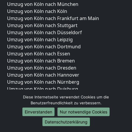
Umzug von Köln nach München
Umzug von Köln nach Köln
Umzug von Köln nach Frankfurt am Main
Umzug von Köln nach Stuttgart
Umzug von Köln nach Düsseldorf
Umzug von Köln nach Leipzig
Umzug von Köln nach Dortmund
Umzug von Köln nach Essen
Umzug von Köln nach Bremen
Umzug von Köln nach Dresden
Umzug von Köln nach Hannover
Umzug von Köln nach Nürnberg
Umzug von Köln nach Duisburg
Umzug von Köln nach Bochum
Diese Internetseite verwendet Cookies um die
Umzug von Köln nach Wuppertal
Benutzerfreundlichkeit zu verbessern.
Umzug von Köln nach Bielefeld
Einverstanden
Nur notwendige Cookies
Umzug von Köln nach Bonn
Datenschutzerklärung
Umzug von Köln nach Münster