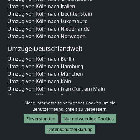
Umzug von Köln nach Italien
Umzug von Köln nach Liechtenstein
Umzug von Köln nach Luxemburg
Umzug von Köln nach Niederlande
Umzug von Köln nach Norwegen
Umzüge-Deutschlandweit
Umzug von Köln nach Berlin
Umzug von Köln nach Hamburg
Umzug von Köln nach München
Umzug von Köln nach Köln
Umzug von Köln nach Frankfurt am Main
Umzug von Köln nach Stuttgart
Umzug von Köln nach Düsseldorf
Diese Internetseite verwendet Cookies um die
Benutzerfreundlichkeit zu verbessern.
Umzug von Köln nach Leipzig
Umzug von Köln nach Dortmund
Einverstanden
Nur notwendige Cookies
Umzug von Köln nach Essen
Datenschutzerklärung
Umzug von Köln nach Bremen