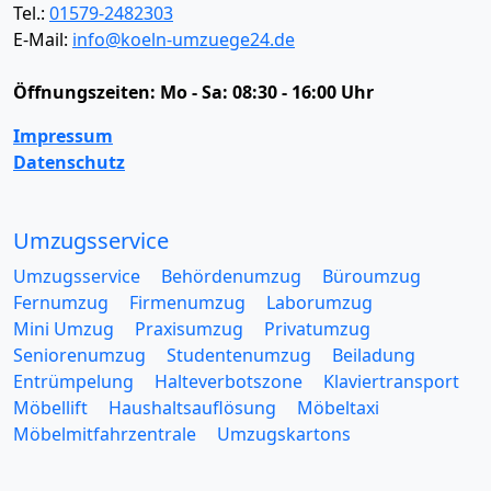
Tel.:
01579-2482303
E-Mail:
info@koeln-umzuege24.de
Öffnungszeiten:
Mo - Sa: 08:30 - 16:00 Uhr
Impressum
Datenschutz
Umzugsservice
Umzugsservice
Behördenumzug
Büroumzug
Fernumzug
Firmenumzug
Laborumzug
Mini Umzug
Praxisumzug
Privatumzug
Seniorenumzug
Studentenumzug
Beiladung
Entrümpelung
Halteverbotszone
Klaviertransport
Möbellift
Haushaltsauflösung
Möbeltaxi
Möbelmitfahrzentrale
Umzugskartons