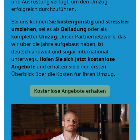
und Ausrüstung verfügt, um den Umzug
erfolgreich durchzuführen.
Bei uns können Sie
kostengünstig
und
stressfrei
umziehen
, sei es als
Beiladung
oder als
kompletter
Umzug
. Unser Partnernetzwerk, das
wir über die Jahre aufgebaut haben, ist
deutschlandweit und sogar international
unterwegs.
Holen Sie sich jetzt kostenlose
Angebote
und erhalten Sie einen ersten
Überblick über die Kosten für Ihren Umzug.
Kostenlose Angebote erhalten