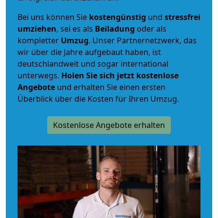
Bei uns können Sie
kostengünstig
und
stressfrei
umziehen
, sei es als
Beiladung
oder als
kompletter
Umzug
. Unser Partnernetzwerk, das
wir über die Jahre aufgebaut haben, ist
deutschlandweit und sogar international
unterwegs.
Holen Sie sich jetzt kostenlose
Angebote
und erhalten Sie einen ersten
Überblick über die Kosten für Ihren Umzug.
Kostenlose Angebote erhalten