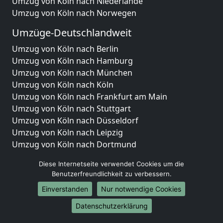
Umzug von Köln nach Niederlande
Umzug von Köln nach Norwegen
Umzüge-Deutschlandweit
Umzug von Köln nach Berlin
Umzug von Köln nach Hamburg
Umzug von Köln nach München
Umzug von Köln nach Köln
Umzug von Köln nach Frankfurt am Main
Umzug von Köln nach Stuttgart
Umzug von Köln nach Düsseldorf
Umzug von Köln nach Leipzig
Umzug von Köln nach Dortmund
Umzug von Köln nach Essen
Diese Internetseite verwendet Cookies um die
Umzug von Köln nach Bremen
Benutzerfreundlichkeit zu verbessern.
Umzug von Köln nach Dresden
Einverstanden
Nur notwendige Cookies
Umzug von Köln nach Hannover
Umzug von Köln nach Nürnberg
Datenschutzerklärung
Umzug von Köln nach Duisburg