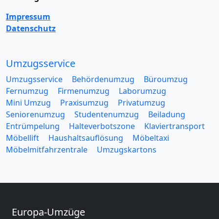
Impressum
Datenschutz
Umzugsservice
Umzugsservice
Behördenumzug
Büroumzug
Fernumzug
Firmenumzug
Laborumzug
Mini Umzug
Praxisumzug
Privatumzug
Seniorenumzug
Studentenumzug
Beiladung
Entrümpelung
Halteverbotszone
Klaviertransport
Möbellift
Haushaltsauflösung
Möbeltaxi
Möbelmitfahrzentrale
Umzugskartons
Europa-Umzüge