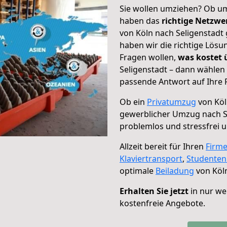
Sie wollen umziehen? Ob um
haben das
richtige Netzw
von Köln nach Seligenstadt 
haben wir die richtige Lösu
Fragen wollen,
was kostet
Seligenstadt – dann wählen 
passende Antwort auf Ihre 
Ob ein
Privatumzug
von Köl
gewerblicher Umzug nach S
problemlos und stressfrei 
Allzeit bereit für Ihren
Firm
Klaviertransport
,
Studente
optimale
Beiladung
von Köln
Erhalten Sie jetzt
in nur we
kostenfreie Angebote.