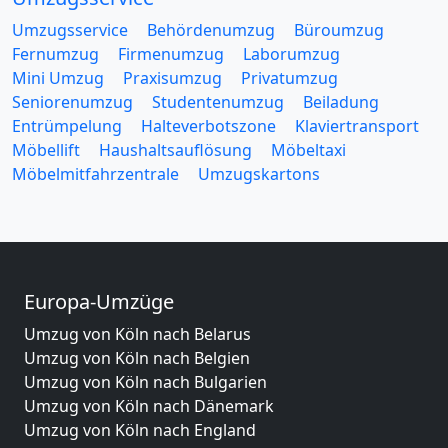
Umzugsservice
Behördenumzug
Büroumzug
Fernumzug
Firmenumzug
Laborumzug
Mini Umzug
Praxisumzug
Privatumzug
Seniorenumzug
Studentenumzug
Beiladung
Entrümpelung
Halteverbotszone
Klaviertransport
Möbellift
Haushaltsauflösung
Möbeltaxi
Möbelmitfahrzentrale
Umzugskartons
Europa-Umzüge
Umzug von Köln nach Belarus
Umzug von Köln nach Belgien
Umzug von Köln nach Bulgarien
Umzug von Köln nach Dänemark
Umzug von Köln nach England