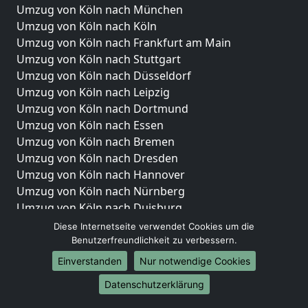
Umzug von Köln nach München
Umzug von Köln nach Köln
Umzug von Köln nach Frankfurt am Main
Umzug von Köln nach Stuttgart
Umzug von Köln nach Düsseldorf
Umzug von Köln nach Leipzig
Umzug von Köln nach Dortmund
Umzug von Köln nach Essen
Umzug von Köln nach Bremen
Umzug von Köln nach Dresden
Umzug von Köln nach Hannover
Umzug von Köln nach Nürnberg
Umzug von Köln nach Duisburg
Umzug von Köln nach Bochum
Diese Internetseite verwendet Cookies um die
Umzug von Köln nach Wuppertal
Benutzerfreundlichkeit zu verbessern.
Umzug von Köln nach Bielefeld
Einverstanden
Nur notwendige Cookies
Umzug von Köln nach Bonn
Datenschutzerklärung
Umzug von Köln nach Münster