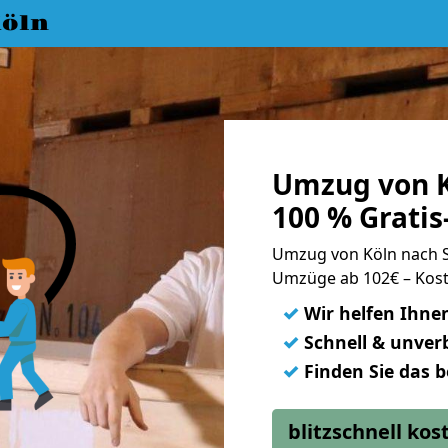
öln
Umzug von K
100 % Grati
Umzug von Köln nach 
Umzüge ab 102€ – Kost
✓
Wir helfen Ihne
✓
Schnell & unverb
✓
Finden Sie das 
blitzschnell ko