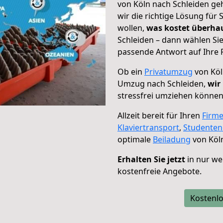
von Köln nach Schleiden ge
wir die richtige Lösung für
wollen,
was kostet überh
Schleiden – dann wählen Sie
passende Antwort auf Ihre 
Ob ein
Privatumzug
von Köl
Umzug nach Schleiden,
wir
stressfrei umziehen können
Allzeit bereit für Ihren
Firm
Klaviertransport
,
Studente
optimale
Beiladung
von Köln
Erhalten Sie jetzt
in nur we
kostenfreie Angebote.
Kostenlo