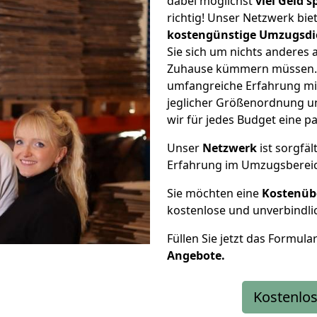
dabei möglichst
viel Geld 
richtig! Unser Netzwerk bi
kostengünstige Umzugsdi
Sie sich um nichts anderes 
Zuhause kümmern müssen. W
umfangreiche Erfahrung mi
jeglicher Größenordnung u
wir für jedes Budget eine 
Unser
Netzwerk
ist sorgfäl
Erfahrung im Umzugsberei
Sie möchten eine
Kostenüb
kostenlose und unverbindli
Füllen Sie jetzt das Formula
Angebote.
Kostenlos