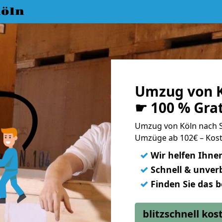
öln
Umzug von K
☛ 100 % Gra
Umzug von Köln nach 
Umzüge ab 102€ – Kost
✓
Wir helfen Ihne
✓
Schnell & unverb
✓
Finden Sie das 
blitzschnell ko