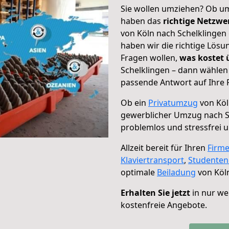
Sie wollen umziehen? Ob um
haben das
richtige Netzw
von Köln nach Schelklingen 
haben wir die richtige Lösu
Fragen wollen,
was kostet
Schelklingen – dann wählen 
passende Antwort auf Ihre 
Ob ein
Privatumzug
von Köl
gewerblicher Umzug nach S
problemlos und stressfrei 
Allzeit bereit für Ihren
Firm
Klaviertransport
,
Studente
optimale
Beiladung
von Köln
Erhalten Sie jetzt
in nur we
kostenfreie Angebote.