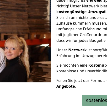
dabei möglichst
viel Geld 
richtig! Unser Netzwerk bi
kostengünstige Umzugsdi
Sie sich um nichts anderes 
Zuhause kümmern müssen. W
umfangreiche Erfahrung mi
mit jeglicher Größenordnun
dass wir für jedes Budget 
Unser
Netzwerk
ist sorgfäl
Erfahrung im Umzugsberei
Sie möchten eine
Kostenüb
kostenlose und unverbindli
Füllen Sie jetzt das Formula
Angebote.
Kostenlos