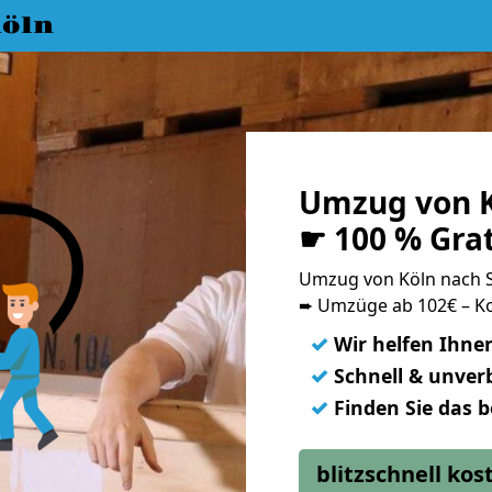
öln
Umzug von K
☛ 100 % Gra
Umzug von Köln nach 
➨ Umzüge ab 102€ – Ko
✓
Wir helfen Ihne
✓
Schnell & unverb
✓
Finden Sie das 
blitzschnell ko