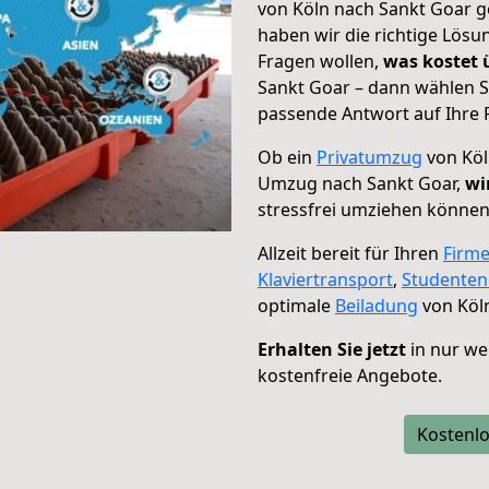
von Köln nach Sankt Goar ge
haben wir die richtige Lösu
Fragen wollen,
was kostet
Sankt Goar – dann wählen S
passende Antwort auf Ihre 
Ob ein
Privatumzug
von Köl
Umzug nach Sankt Goar,
wi
stressfrei umziehen können
Allzeit bereit für Ihren
Firm
Klaviertransport
,
Studente
optimale
Beiladung
von Köln
Erhalten Sie jetzt
in nur we
kostenfreie Angebote.
Kostenlo