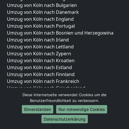
Umzug von Köln nach Bulgarien
Umzug von Köln nach Dänemark
Umzug von Köln nach England
Umzug von Köln nach Portugal
Umzug von Köln nach Bosnien und Herzegowina
Umzug von Köln nach Irland
Umzug von Köln nach Lettland
Umzug von Köln nach Zypern
Umzug von Köln nach Kroatien
Umzug von Köln nach Estland
Umzug von Köln nach Finnland
Umzug von Köln nach Frankreich
Umzug von Köln nach Griechenland
Umzug von Köln nach Italien
Diese Internetseite verwendet Cookies um die
Benutzerfreundlichkeit zu verbessern.
Umzug von Köln nach Liechtenstein
Umzug von Köln nach Luxemburg
Einverstanden
Nur notwendige Cookies
Umzug von Köln nach Niederlande
Datenschutzerklärung
Umzug von Köln nach Norwegen