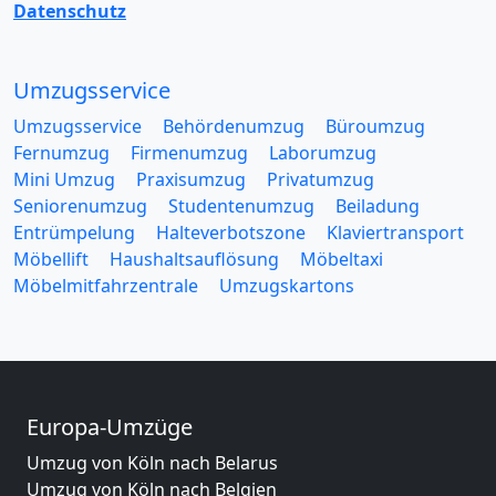
Datenschutz
Umzugsservice
Umzugsservice
Behördenumzug
Büroumzug
Fernumzug
Firmenumzug
Laborumzug
Mini Umzug
Praxisumzug
Privatumzug
Seniorenumzug
Studentenumzug
Beiladung
Entrümpelung
Halteverbotszone
Klaviertransport
Möbellift
Haushaltsauflösung
Möbeltaxi
Möbelmitfahrzentrale
Umzugskartons
Europa-Umzüge
Umzug von Köln nach Belarus
Umzug von Köln nach Belgien