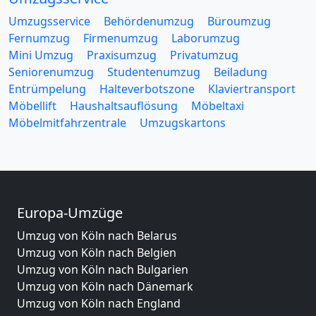
Umzugsservice
Behördenumzug
Büroumzug
Fernumzug
Firmenumzug
Laborumzug
Mini Umzug
Praxisumzug
Privatumzug
Seniorenumzug
Studentenumzug
Beiladung
Entrümpelung
Halteverbotszone
Klaviertransport
Möbellift
Haushaltsauflösung
Möbeltaxi
Möbelmitfahrzentrale
Umzugskartons
Europa-Umzüge
Umzug von Köln nach Belarus
Umzug von Köln nach Belgien
Umzug von Köln nach Bulgarien
Umzug von Köln nach Dänemark
Umzug von Köln nach England