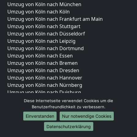
Umzug von Köln nach München
Umzug von Köln nach Köln
Umzug von Köln nach Frankfurt am Main
Umzug von Köln nach Stuttgart
Umzug von Köln nach Düsseldorf
Umzug von Köln nach Leipzig
Umzug von Köln nach Dortmund
Umzug von Köln nach Essen
Umzug von Köln nach Bremen
Umzug von Köln nach Dresden
Umzug von Köln nach Hannover
Umzug von Köln nach Nürnberg
Umzug von Köln nach Duisburg
Umzug von Köln nach Bochum
Diese Internetseite verwendet Cookies um die
Umzug von Köln nach Wuppertal
Benutzerfreundlichkeit zu verbessern.
Umzug von Köln nach Bielefeld
Einverstanden
Nur notwendige Cookies
Umzug von Köln nach Bonn
Datenschutzerklärung
Umzug von Köln nach Münster