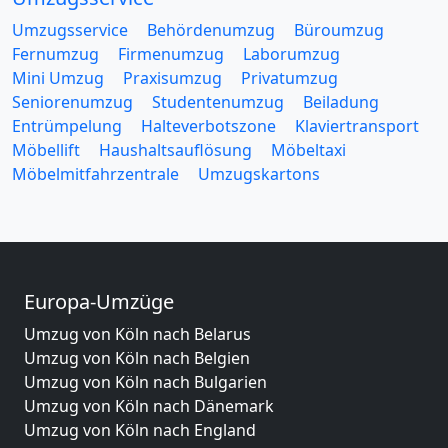
Umzugsservice
Behördenumzug
Büroumzug
Fernumzug
Firmenumzug
Laborumzug
Mini Umzug
Praxisumzug
Privatumzug
Seniorenumzug
Studentenumzug
Beiladung
Entrümpelung
Halteverbotszone
Klaviertransport
Möbellift
Haushaltsauflösung
Möbeltaxi
Möbelmitfahrzentrale
Umzugskartons
Europa-Umzüge
Umzug von Köln nach Belarus
Umzug von Köln nach Belgien
Umzug von Köln nach Bulgarien
Umzug von Köln nach Dänemark
Umzug von Köln nach England