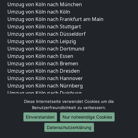
Umzug von Köln nach München
Umzug von Köln nach Köln
Umzug von Köln nach Frankfurt am Main
Umzug von Köln nach Stuttgart
Umzug von Köln nach Düsseldorf
Umzug von Köln nach Leipzig
Umzug von Köln nach Dortmund
Umzug von Köln nach Essen
Umzug von Köln nach Bremen
Umzug von Köln nach Dresden
Umzug von Köln nach Hannover
Umzug von Köln nach Nürnberg
Umzug von Köln nach Duisburg
Umzug von Köln nach Bochum
Diese Internetseite verwendet Cookies um die
Umzug von Köln nach Wuppertal
Benutzerfreundlichkeit zu verbessern.
Umzug von Köln nach Bielefeld
Einverstanden
Nur notwendige Cookies
Umzug von Köln nach Bonn
Datenschutzerklärung
Umzug von Köln nach Münster