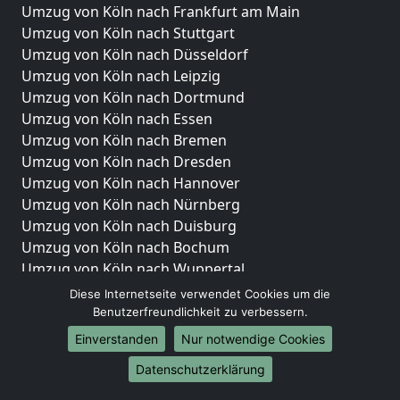
Umzug von Köln nach Frankfurt am Main
Umzug von Köln nach Stuttgart
Umzug von Köln nach Düsseldorf
Umzug von Köln nach Leipzig
Umzug von Köln nach Dortmund
Umzug von Köln nach Essen
Umzug von Köln nach Bremen
Umzug von Köln nach Dresden
Umzug von Köln nach Hannover
Umzug von Köln nach Nürnberg
Umzug von Köln nach Duisburg
Umzug von Köln nach Bochum
Umzug von Köln nach Wuppertal
Umzug von Köln nach Bielefeld
Diese Internetseite verwendet Cookies um die
Umzug von Köln nach Bonn
Benutzerfreundlichkeit zu verbessern.
Umzug von Köln nach Münster
Einverstanden
Nur notwendige Cookies
Internationale-Umzüge
Datenschutzerklärung
Umzug von Köln nach Brasilien