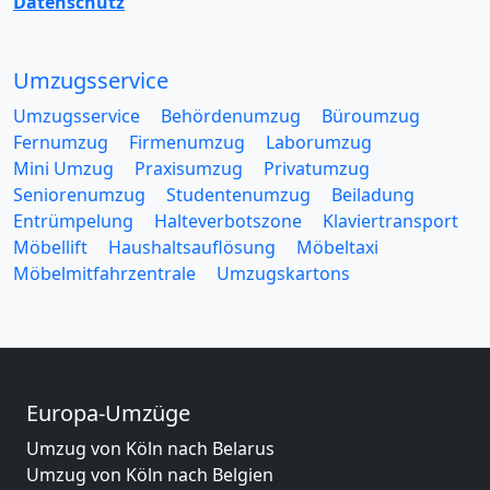
Datenschutz
Umzugsservice
Umzugsservice
Behördenumzug
Büroumzug
Fernumzug
Firmenumzug
Laborumzug
Mini Umzug
Praxisumzug
Privatumzug
Seniorenumzug
Studentenumzug
Beiladung
Entrümpelung
Halteverbotszone
Klaviertransport
Möbellift
Haushaltsauflösung
Möbeltaxi
Möbelmitfahrzentrale
Umzugskartons
Europa-Umzüge
Umzug von Köln nach Belarus
Umzug von Köln nach Belgien