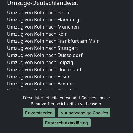
Umzüge-Deutschlandweit
Umzug von Köln nach Berlin
Umzug von Köln nach Hamburg
Umzug von Köln nach München
Umzug von Köln nach Köln
Umzug von Köln nach Frankfurt am Main
Umzug von Köln nach Stuttgart
Umzug von Köln nach Düsseldorf
Umzug von Köln nach Leipzig
Umzug von Köln nach Dortmund
Umzug von Köln nach Essen
Umzug von Köln nach Bremen
Umzug von Köln nach Dresden
Umzug von Köln nach Hannover
Diese Internetseite verwendet Cookies um die
Benutzerfreundlichkeit zu verbessern.
Umzug von Köln nach Nürnberg
Umzug von Köln nach Duisburg
Einverstanden
Nur notwendige Cookies
Umzug von Köln nach Bochum
Datenschutzerklärung
Umzug von Köln nach Wuppertal