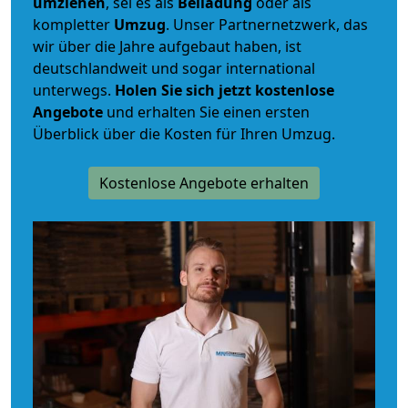
umziehen
, sei es als
Beiladung
oder als
kompletter
Umzug
. Unser Partnernetzwerk, das
wir über die Jahre aufgebaut haben, ist
deutschlandweit und sogar international
unterwegs.
Holen Sie sich jetzt kostenlose
Angebote
und erhalten Sie einen ersten
Überblick über die Kosten für Ihren Umzug.
Kostenlose Angebote erhalten